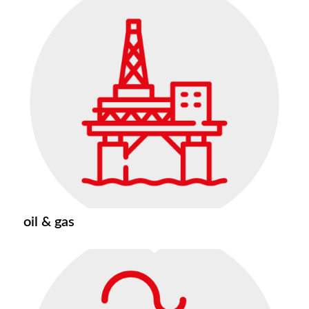
oil & gas